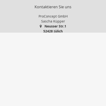
Kontaktieren Sie uns
ProConcept GmbH
Sascha Küpper
Neusser Str.1
52428 Jülich
+49 2461 97 600
info@proconcept-gmbh.de
http://www.proconcept-gmbh.de
Nachricht schreiben
zum Kundenbereich