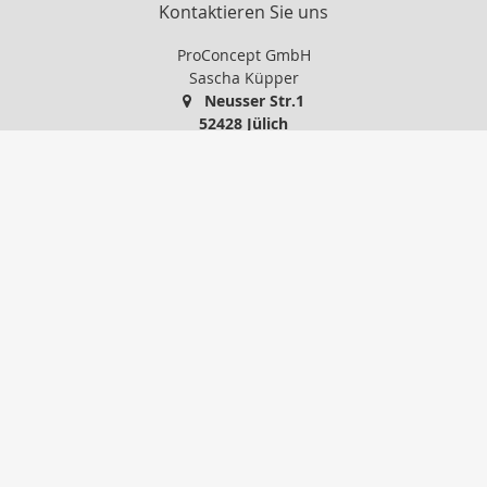
Kontaktieren Sie uns
ProConcept GmbH
Sascha Küpper
Neusser Str.1
52428 Jülich
+49 2461 97 600
info@proconcept-gmbh.de
http://www.proconcept-gmbh.de
Nachricht schreiben
zum Kundenbereich