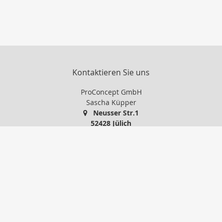
Kontaktieren Sie uns
ProConcept GmbH
Sascha Küpper
Neusser Str.1
52428 Jülich
+49 2461 97 600
info@proconcept-gmbh.de
http://www.proconcept-gmbh.de
Nachricht schreiben