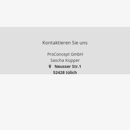
Kontaktieren Sie uns
ProConcept GmbH
Sascha Küpper
Neusser Str.1
52428 Jülich
+49 2461 97 600
info@proconcept-gmbh.de
http://www.proconcept-gmbh.de
Nachricht schreiben