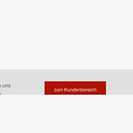
e uns
zum Kundenbereich
H
0
t-gmbh.de