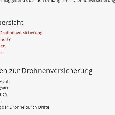
schlaggebend über den Umfang einer Drohnenversicherung
bersicht
r Drohnenversicherung
chert?
ten
ist
ien zur Drohnenversicherung
wicht
sart
eich
z
 der Drohne durch Dritte