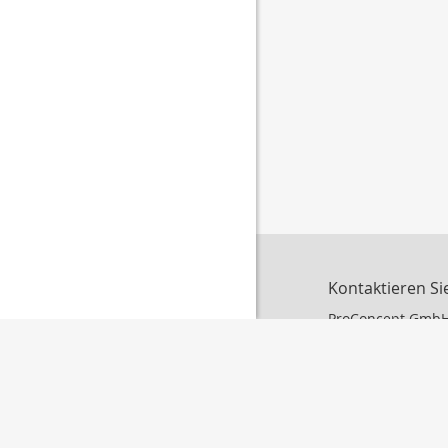
Kontaktieren Si
ProConcept Gmb
Sascha Küpper
Neusser Str.1
52428 Jülich
+49 2461 97 60
info@proconcep