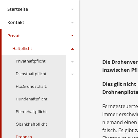
Startseite
Aktuelles
Kontakt
Dokumente
Änderungen 2026
Anfahrt
Privat
Wissenswertes
Archiv
Was ist ein Maklervertrag
Impressum
Haftpflicht
Lexikon
Geschichte und
Änderungen 2025
Erstinformation
Privathaftpflicht
Die Drohenver
Entstehung der
inzwischen Pfl
Links
Änderungen 2024
Versicherungen
Datenschutz
Diensthaftpflicht
Leistungen
Dies gilt nich
Suche
Änderungen 2023
Persönliche Beratung
H.u.Grundst.haft.
Privathaftpflicht für
Verwaltung
Drohnenpilote
Kinder
Angebotsanfragen
Änderungen 2022
Hundehaftpflicht
Leistungen
versicherte Personen
Ferngesteuerte
Änderungen 2021
Pferdehaftpflicht
Was ist...
immer erschwin
Was ist ...
niemand einen 
Änderungen 2020
Öltankhaftpflicht
weitere Personen
falsch. Es gibt
Änderungen 2019
Drohnen
Schlüsselschäden