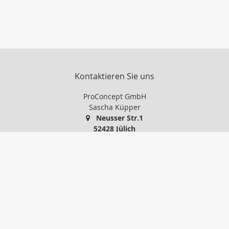
Kontaktieren Sie uns
ProConcept GmbH
Sascha Küpper
Neusser Str.1
52428 Jülich
+49 2461 97 600
info@proconcept-gmbh.de
http://www.proconcept-gmbh.de
Nachricht schreiben