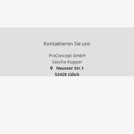
Kontaktieren Sie uns
ProConcept GmbH
Sascha Küpper
Neusser Str.1
52428 Jülich
+49 2461 97 600
info@proconcept-gmbh.de
http://www.proconcept-gmbh.de
Nachricht schreiben